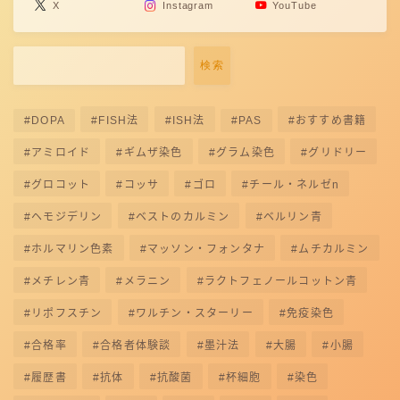
X
Instagram
YouTube
検索
DOPA
FISH法
ISH法
PAS
おすすめ書籍
アミロイド
ギムザ染色
グラム染色
グリドリー
グロコット
コッサ
ゴロ
チール・ネルゼn
ヘモジデリン
ベストのカルミン
ベルリン青
ホルマリン色素
マッソン・フォンタナ
ムチカルミン
メチレン青
メラニン
ラクトフェノールコットン青
リポフスチン
ワルチン・スターリー
免疫染色
合格率
合格者体験談
墨汁法
大腸
小腸
履歴書
抗体
抗酸菌
杯細胞
染色