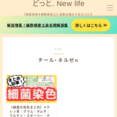
どっと. New life
【検査技師＆細胞検査士】 試験合格のためのブログ
MENU
詳しくはこちら
解説増量！細胞検査士過去問解説集
細胞検査士試験を受験する方へ
TAG
臨床検査技師国試を受験する方へ
チール・ネルゼn
就職やお金に悩みがある方へ
プロフィール
お問い合わせ
【細菌の染色まとめ】メチ
細胞検査士試験用タイマー
レン青｜グラム｜ギムザ｜
ワルチン・スターリー｜チ