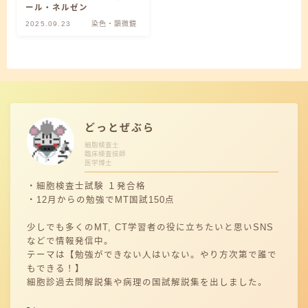
ール・ネルゼン
2025.09.23
染色・顕微鏡
どっとぜぶら
細胞検査士
臨床検査技師
医学博士
・細胞検査士試験 １発合格
・12月からの勉強でMT国試150点
少しでも多くのMT, CT学習者の役に立ちたいと思いSNS
などで情報発信中。
テーマは【勉強ができない人はいない。やり方次第で誰で
もできる！】
細胞診過去問解説集や病理の国試解説集を出しました。