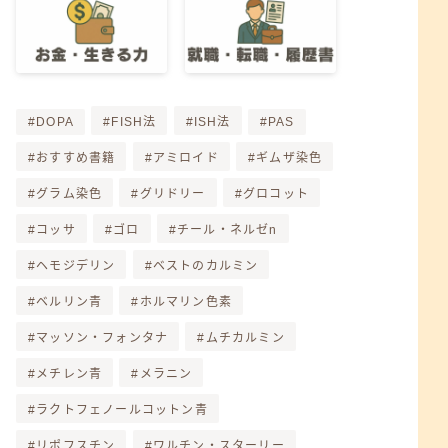
DOPA
FISH法
ISH法
PAS
おすすめ書籍
アミロイド
ギムザ染色
グラム染色
グリドリー
グロコット
コッサ
ゴロ
チール・ネルゼn
ヘモジデリン
ベストのカルミン
ベルリン青
ホルマリン色素
マッソン・フォンタナ
ムチカルミン
メチレン青
メラニン
ラクトフェノールコットン青
リポフスチン
ワルチン・スターリー