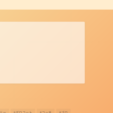
リー
グロコット
コッサ
ゴロ