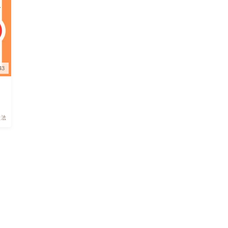
細胞検査士試験用タイマー
43
強法