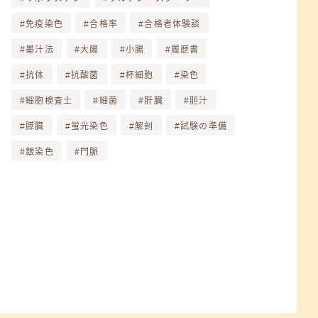
免疫染色
合格率
合格者体験談
墨汁法
大腸
小腸
履歴書
抗体
抗酸菌
杯細胞
染色
細胞検査士
細菌
肝臓
胆汁
膵臓
蛍光染色
解剖
試験の準備
銀染色
門脈