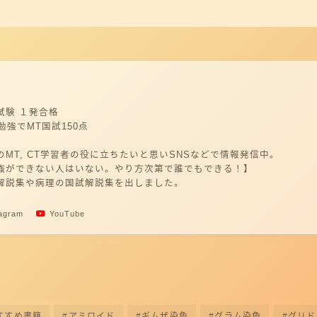
試験 １発合格
勉強でMT国試150点
MT, CT学習者の役に立ちたいと思いSNSなどで情報発信中。
強ができない人はいない。やり方次第で誰でもできる！】
解説集や病理の国試解説集を出しました。
tagram
YouTube
すすめ書籍
アミロイド
ギムザ染色
グラム染色
グリド