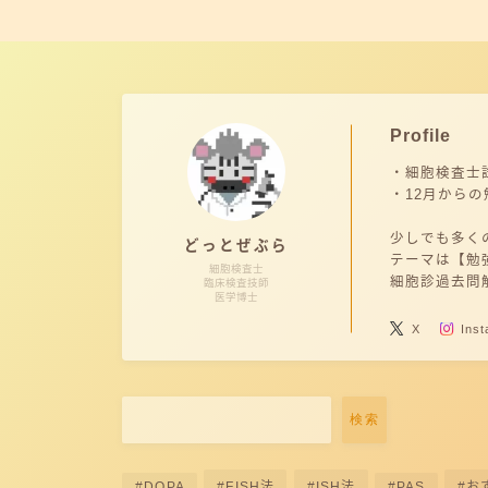
Profile
・細胞検査士
・12月からの
少しでも多くの
どっとぜぶら
テーマは【勉
細胞検査士
細胞診過去問
臨床検査技師
医学博士
X
Ins
検索
DOPA
FISH法
ISH法
PAS
お