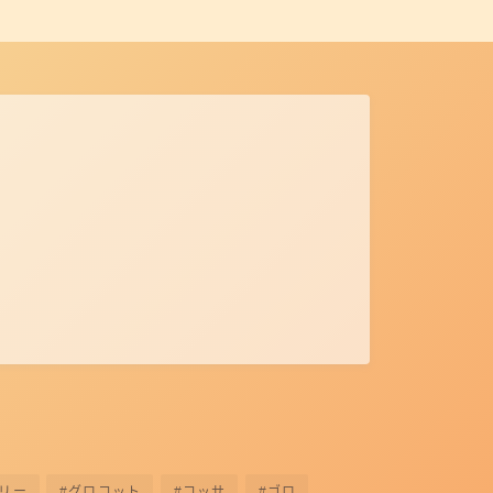
リー
グロコット
コッサ
ゴロ