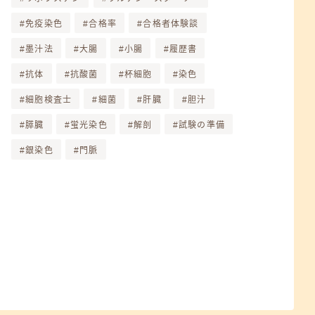
免疫染色
合格率
合格者体験談
墨汁法
大腸
小腸
履歴書
抗体
抗酸菌
杯細胞
染色
細胞検査士
細菌
肝臓
胆汁
膵臓
蛍光染色
解剖
試験の準備
銀染色
門脈