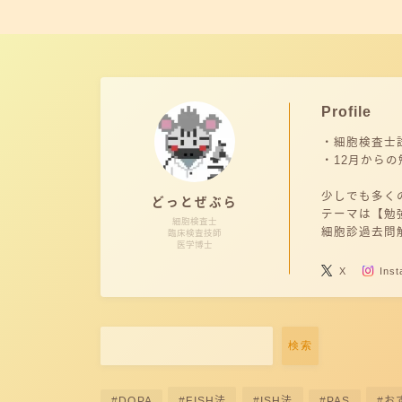
Profile
・細胞検査士
・12月からの
少しでも多くの
どっとぜぶら
テーマは【勉
細胞検査士
細胞診過去問
臨床検査技師
医学博士
X
Ins
検索
DOPA
FISH法
ISH法
PAS
お