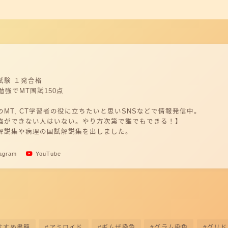
試験 １発合格
勉強でMT国試150点
MT, CT学習者の役に立ちたいと思いSNSなどで情報発信中。
強ができない人はいない。やり方次第で誰でもできる！】
解説集や病理の国試解説集を出しました。
tagram
YouTube
すすめ書籍
アミロイド
ギムザ染色
グラム染色
グリド