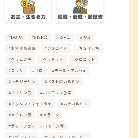
DOPA
FISH法
ISH法
PAS
おすすめ書籍
アミロイド
ギムザ染色
グラム染色
グリドリー
グロコット
コッサ
ゴロ
チール・ネルゼn
ヘモジデリン
ベストのカルミン
ベルリン青
ホルマリン色素
マッソン・フォンタナ
ムチカルミン
メチレン青
メラニン
ラクトフェノールコットン青
リポフスチン
ワルチン・スターリー