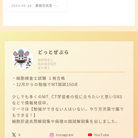
2023.05.29
臓器別病理・解
剖生理・病理解
剖
どっとぜぶら
細胞検査士
臨床検査技師
医学博士
・細胞検査士試験 １発合格
・12月からの勉強でMT国試150点
少しでも多くのMT, CT学習者の役に立ちたいと思いSNS
などで情報発信中。
テーマは【勉強ができない人はいない。やり方次第で誰で
もできる！】
細胞診過去問解説集や病理の国試解説集を出しました。
X
Instagram
YouTube