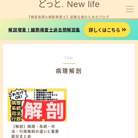
どっと. New life
【検査技師＆細胞検査士】 試験合格のためのブログ
MENU
詳しくはこちら
解説増量！細胞検査士過去問解説集
細胞検査士試験を受験する方へ
TAG
臨床検査技師国試を受験する方へ
病理解剖
就職やお金に悩みがある方へ
プロフィール
お問い合わせ
【解剖】病理・系統・司
細胞検査士試験用タイマー
法・行政解剖の違いと重要
部分まとめ