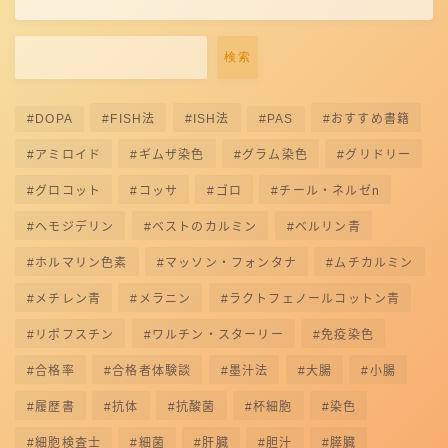
検索
DOPA
FISH法
ISH法
PAS
おすすめ書籍
アミロイド
ギムザ染色
グラム染色
グリドリー
グロコット
コッサ
ゴロ
チール・ネルゼn
ヘモジデリン
ベストのカルミン
ベルリン青
ホルマリン色素
マッソン・フォンタナ
ムチカルミン
メチレン青
メラニン
ラクトフェノールコットン青
リポフスチン
ワルチン・スターリー
免疫染色
合格率
合格者体験談
墨汁法
大腸
小腸
履歴書
抗体
抗酸菌
杯細胞
染色
細胞検査士
細菌
肝臓
胆汁
膵臓