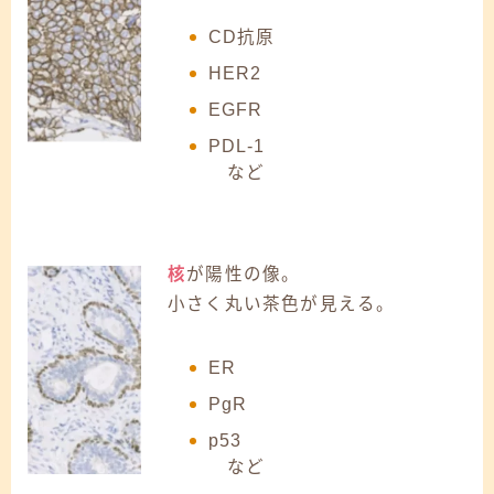
CD抗原
HER2
EGFR
PDL-1
など
核
が陽性の像。
小さく丸い茶色が見える。
ER
PgR
p53
など