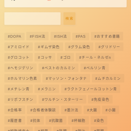
検索
DOPA
FISH法
ISH法
PAS
おすすめ書籍
アミロイド
ギムザ染色
グラム染色
グリドリー
グロコット
コッサ
ゴロ
チール・ネルゼn
ヘモジデリン
ベストのカルミン
ベルリン青
ホルマリン色素
マッソン・フォンタナ
ムチカルミン
メチレン青
メラニン
ラクトフェノールコットン青
リポフスチン
ワルチン・スターリー
免疫染色
合格率
合格者体験談
墨汁法
大腸
小腸
履歴書
抗体
抗酸菌
杯細胞
染色