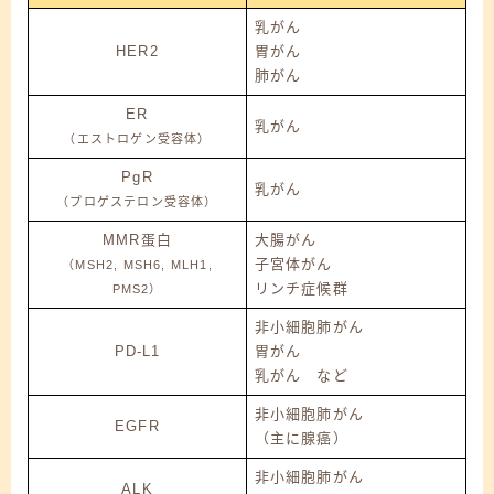
乳がん
HER2
胃がん
肺がん
ER
乳がん
（エストロゲン受容体）
PgR
乳がん
（プロゲステロン受容体）
MMR蛋白
大腸がん
子宮体がん
（MSH2, MSH6, MLH1,
リンチ症候群
PMS2）
非小細胞肺がん
PD-L1
胃がん
乳がん など
非小細胞肺がん
EGFR
（主に腺癌）
非小細胞肺がん
ALK