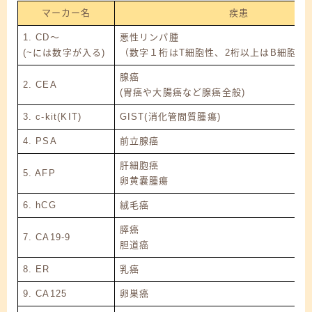
マーカー名
疾患
1. CD～
悪性リンパ腫
(~には数字が入る)
（数字１桁はT細胞性、2桁以上はB細胞性
腺癌
2. CEA
(胃癌や大腸癌など腺癌全般)
3. c-kit(KIT)
GIST(消化管間質腫瘍)
4. PSA
前立腺癌
肝細胞癌
5. AFP
卵黄嚢腫瘍
6. hCG
絨毛癌
膵癌
7. CA19-9
胆道癌
8. ER
乳癌
9. CA125
卵巣癌