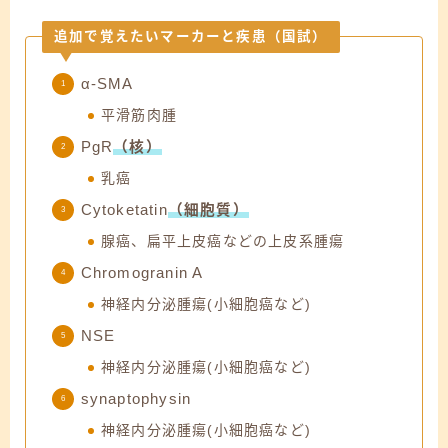
追加で覚えたいマーカーと疾患（国試）
α-SMA
平滑筋肉腫
PgR
（核）
乳癌
Cytoketatin
（細胞質）
腺癌、扁平上皮癌などの上皮系腫瘍
Chromogranin A
神経内分泌腫瘍(小細胞癌など)
NSE
神経内分泌腫瘍(小細胞癌など)
synaptophysin
神経内分泌腫瘍(小細胞癌など)