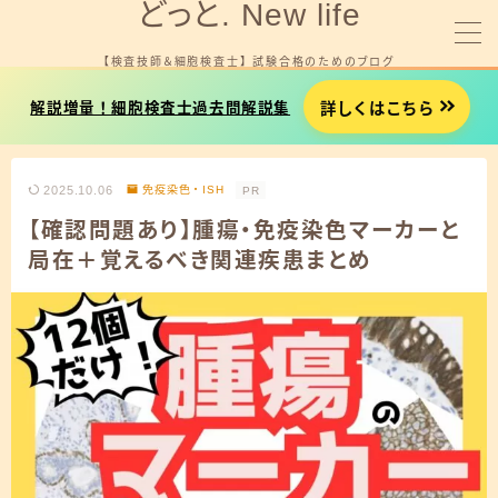
どっと. New life
【検査技師＆細胞検査士】 試験合格のためのブログ
MENU
詳しくはこちら
解説増量！細胞検査士過去問解説集
細胞検査士試験を受験する方へ
2025.10.06
免疫染色・ISH
PR
臨床検査技師国試を受験する方へ
【確認問題あり】腫瘍・免疫染色マーカーと
局在＋覚えるべき関連疾患まとめ
就職やお金に悩みがある方へ
プロフィール
お問い合わせ
細胞検査士試験用タイマー