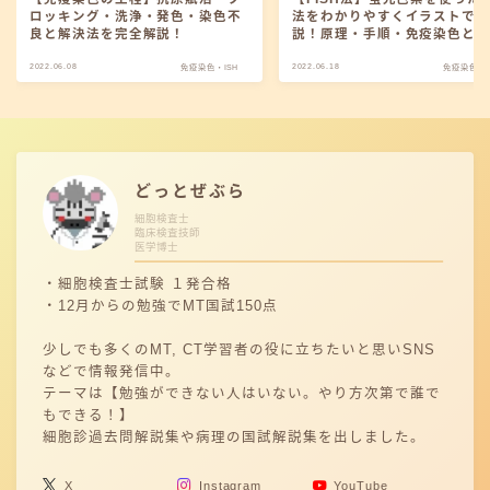
ロッキング・洗浄・発色・染色不
法をわかりやすくイラストで
良と解決法を完全解説！
説！原理・手順・免疫染色と
いや疾患例あり
2022.06.08
2022.06.18
免疫染色・ISH
免疫染色・I
どっとぜぶら
細胞検査士
臨床検査技師
医学博士
・細胞検査士試験 １発合格
・12月からの勉強でMT国試150点
少しでも多くのMT, CT学習者の役に立ちたいと思いSNS
などで情報発信中。
テーマは【勉強ができない人はいない。やり方次第で誰で
もできる！】
細胞診過去問解説集や病理の国試解説集を出しました。
X
Instagram
YouTube