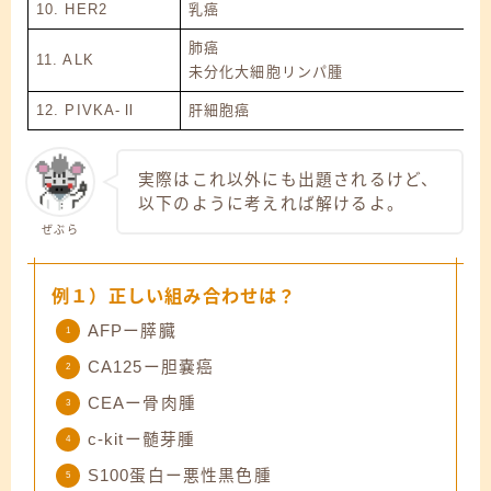
10. HER2
乳癌
肺癌
11. ALK
未分化大細胞リンパ腫
12. PIVKA-Ⅱ
肝細胞癌
実際はこれ以外にも出題されるけど、
以下のように考えれば解けるよ。
ぜぶら
例１）正しい組み合わせは？
AFPー膵臓
CA125ー胆嚢癌
CEAー骨肉腫
c-kitー髄芽腫
S100蛋白ー悪性黒色腫