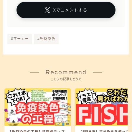
Xでコメントする
#マーカー
#免疫染色
Recommend
こちらの記事もどうぞ
【免疫染色の工程】抗原賦活・ブ
【FISH法】蛍光色素を使ったI