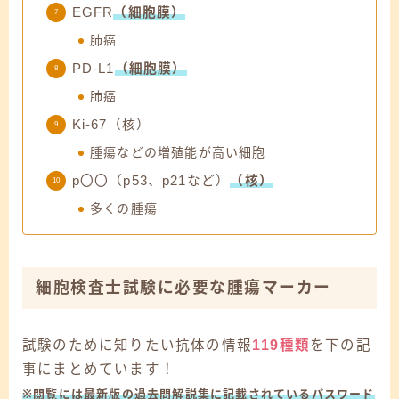
EGFR
（細胞膜）
肺癌
PD-L1
（細胞膜）
肺癌
Ki-67（核）
腫瘍などの増殖能が高い細胞
p〇〇（p53、p21など）
（核）
多くの腫瘍
細胞検査士試験に必要な腫瘍マーカー
試験のために知りたい抗体の情報
119種類
を下の記
事にまとめています！
※閲覧には最新版の過去問解説集に記載されているパスワード