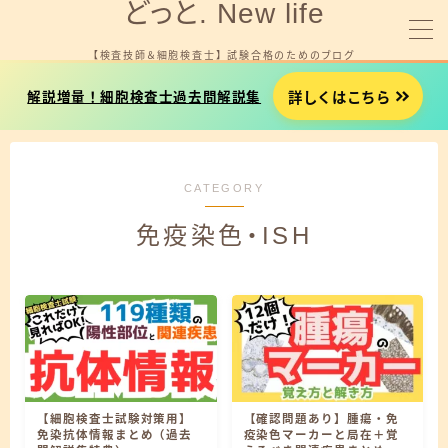
どっと. New life
【検査技師＆細胞検査士】 試験合格のためのブログ
MENU
詳しくはこちら
解説増量！細胞検査士過去問解説集
細胞検査士試験を受験する方へ
CATEGORY
臨床検査技師国試を受験する方へ
免疫染色・ISH
就職やお金に悩みがある方へ
プロフィール
お問い合わせ
細胞検査士試験用タイマー
【細胞検査士試験対策用】
【確認問題あり】腫瘍・免
免染抗体情報まとめ（過去
疫染色マーカーと局在＋覚