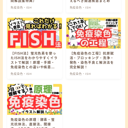
問解説集特典）
えるべき関連疾患まとめ
免疫染色・ISH
免疫染色・ISH
【FISH法】蛍光色素を使っ
【免疫染色の工程】抗原賦
たISH法をわかりやすくイラ
活・ブロッキング・洗浄・
ストで解説！原理・手順・
発色・染色不良と解決法を
免疫染色との違いや疾患例
完全解説！
あり
免疫染色・ISH
免疫染色・ISH
免疫染色の原理｜酵素・蛍
光抗体法、直接法、間接