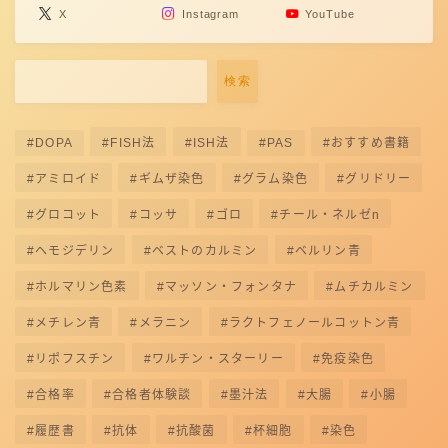
X
Instagram
YouTube
検索
DOPA
FISH法
ISH法
PAS
おすすめ書籍
アミロイド
ギムザ染色
グラム染色
グリドリー
グロコット
コッサ
ゴロ
チール・ネルゼn
ヘモジデリン
ベストのカルミン
ベルリン青
ホルマリン色素
マッソン・フォンタナ
ムチカルミン
メチレン青
メラニン
ラクトフェノールコットン青
リポフスチン
ワルチン・スターリー
免疫染色
合格率
合格者体験談
墨汁法
大腸
小腸
履歴書
抗体
抗酸菌
杯細胞
染色