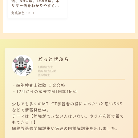
法、ABC法、LSAB法、ポ
リマー法をわかりやすく解
説
免疫染色・ISH
どっとぜぶら
細胞検査士
臨床検査技師
医学博士
・細胞検査士試験 １発合格
・12月からの勉強でMT国試150点
少しでも多くのMT, CT学習者の役に立ちたいと思いSNS
などで情報発信中。
テーマは【勉強ができない人はいない。やり方次第で誰で
もできる！】
細胞診過去問解説集や病理の国試解説集を出しました。