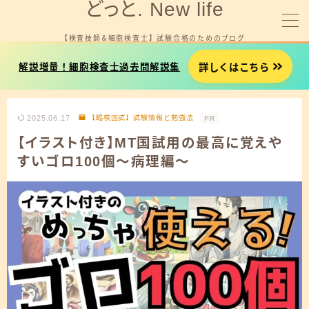
どっと. New life
【検査技師＆細胞検査士】 試験合格のためのブログ
MENU
詳しくはこちら
解説増量！細胞検査士過去問解説集
細胞検査士試験を受験する方へ
2025.06.17
【臨検国試】試験情報と勉強法
PR
臨床検査技師国試を受験する方へ
【イラスト付き】MT国試用の最高に覚えや
すいゴロ100個～病理編～
就職やお金に悩みがある方へ
プロフィール
お問い合わせ
細胞検査士試験用タイマー