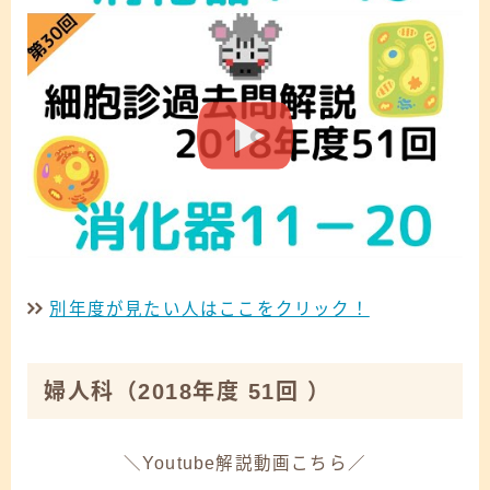
別年度が見たい人はここをクリック！
Follow Me
婦人科
（2018年度 51回 ）
＼Youtube解説動画こちら／
39万文字で徹底解説！
細胞検査士過去問解説集はこちら！