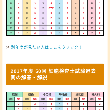
14
4
14
3
14
4
14
4
14
4
14
1
15
5
15
3
15
全て〇
15
4
15
4
15
2
16
3
16
3
16
3
16
2
16
5
16
2
17
3
17
4
17
2
17
1
17
2
17
2
18
5
18
5
18
4
18
5
18
2
18
2
19
5
19
5
19
4
19
4
19
3
19
2
20
4
20
2
20
5
20
5
20
2
20
5
別年度が見たい人はここをクリック！
2017年度 50回 細胞検査士試験過去
問の解答・解説
総論
技術
その他
呼吸器
消化器
婦人科
問題
解答
問題
解答
問題
解答
問題
解答
問題
解答
問題
解答
1
1
1
2
1
4
1
4
1
5
1
2
2
4
2
4
2
5
2
3
2
5
2
2