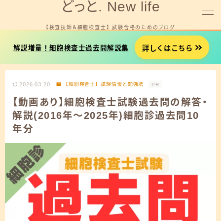
どっと. New life
【検査技師＆細胞検査士】 試験合格のためのブログ
MENU
詳しくはこちら
解説増量！細胞検査士過去問解説集
細胞検査士試験を受験する方へ
2026.03.20
【細胞検査士】試験情報と勉強法
PR
臨床検査技師国試を受験する方へ
【動画あり】細胞検査士試験過去問の解答・
解説(2016年～2025年)細胞診過去問10
就職やお金に悩みがある方へ
年分
プロフィール
お問い合わせ
細胞検査士試験用タイマー