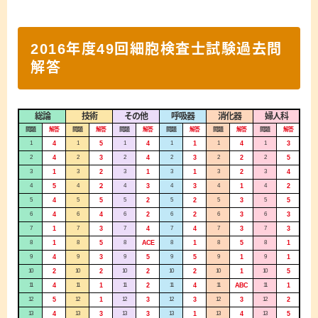
2016年度49回細胞検査士試験過去問
解答
総論
技術
その他
呼吸器
消化器
婦人科
問題
解答
問題
解答
問題
解答
問題
解答
問題
解答
問題
解答
1
4
1
5
1
4
1
1
1
4
1
3
2
4
2
3
2
4
2
3
2
2
2
5
3
1
3
2
3
1
3
1
3
2
3
4
4
5
4
２
4
3
4
3
4
1
4
2
5
4
5
5
5
2
5
2
5
3
5
5
6
4
6
4
6
2
6
2
6
3
6
3
7
1
7
3
7
4
7
4
7
3
7
3
8
1
8
5
8
ACE
8
1
8
5
8
1
9
4
9
3
9
5
9
5
9
1
9
1
10
2
10
2
10
2
10
2
10
1
10
5
11
4
11
1
11
2
11
4
11
ABC
11
1
12
5
12
1
12
3
12
3
12
3
12
2
13
4
13
3
13
3
13
1
13
4
13
5