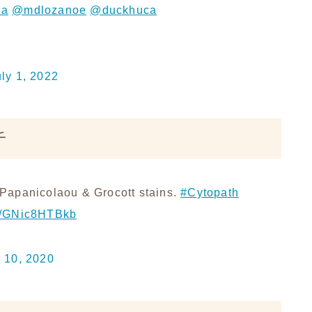
ia
@mdlozanoe
@duckhuca
uly 1, 2022
チ
 Papanicolaou & Grocott stains.
#Cytopath
om/GNic8HTBkb
 10, 2020