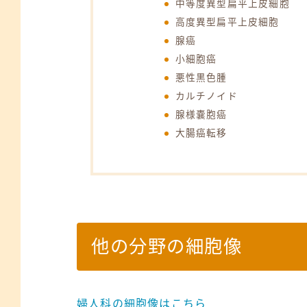
中等度異型扁平上皮細胞
高度異型扁平上皮細胞
腺癌
小細胞癌
悪性黒色腫
カルチノイド
腺様嚢胞癌
大腸癌転移
他の分野の細胞像
婦人科の細胞像はこちら