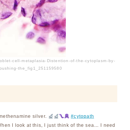
let-cell-metaplasia-Distention-of-the-cytoplasm-by-
-pushing-the_fig1_251159580
 methenamine silver.
#cytopath
When I look at this, I just think of the sea… I need