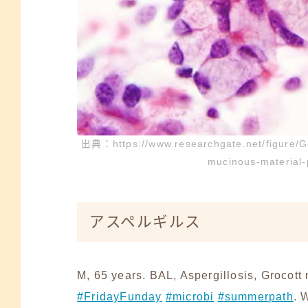
出典：https://www.researchgate.net/figure/Gob
mucinous-material
アスペルギルス
M, 65 years. BAL, Aspergillosis, Grocott
#FridayFunday
#microbi
#summerpath
. 