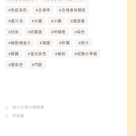
免疫染色
合格率
合格者体験談
墨汁法
大腸
小腸
履歴書
抗体
抗酸菌
杯細胞
染色
細胞検査士
細菌
肝臓
胆汁
膵臓
蛍光染色
解剖
試験の準備
銀染色
門脈
他の分野の細胞像
呼吸器