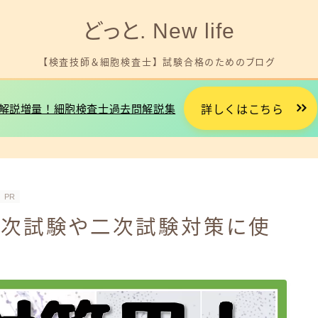
どっと. New life
【検査技師＆細胞検査士】 試験合格のためのブログ
解説増量！細胞検査士過去問解説集
詳しくはこちら
細胞検査士試験を受験する方へ
臨床検査技師国試を受験する方へ
PR
一次試験や二次試験対策に使
就職やお金に悩みがある方へ
プロフィール
お問い合わせ