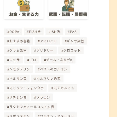
DOPA
FISH法
ISH法
PAS
おすすめ書籍
アミロイド
ギムザ染色
グラム染色
グリドリー
グロコット
コッサ
ゴロ
チール・ネルゼn
ヘモジデリン
ベストのカルミン
ベルリン青
ホルマリン色素
マッソン・フォンタナ
ムチカルミン
メチレン青
メラニン
ラクトフェノールコットン青
リポフスチン
ワルチン・スターリー