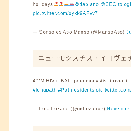
holidays
@tlabiano
@SECitolog
pic.twitter.com/oyxk9AFvv7
— Sonsoles Aso Manso (@MansoAso)
J
ニューモシスチス・イロヴェ
47/M HIV+. BAL: pneumocystis jirovecii.
#lungpath
#Pathresidents
pic.twitter.c
— Lola Lozano (@mdlozanoe)
November