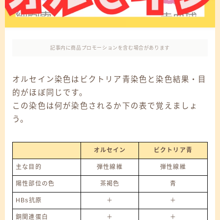
記事内に商品プロモーションを含む場合があります
オルセイン染色はビクトリア青染色と染色結果・目
的がほぼ同じです。
この染色は何が染色されるか下の表で覚えましょ
う。
オルセイン
ビクトリア青
主な目的
弾性線維
弾性線維
陽性部位の色
茶褐色
青
HBs抗原
＋
＋
銅関連蛋白
＋
＋