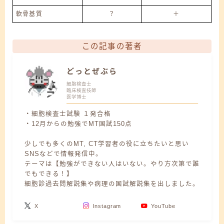
軟骨基質
？
＋
この記事の著者
どっとぜぶら
細胞検査士
臨床検査技師
医学博士
・細胞検査士試験 １発合格
・12月からの勉強でMT国試150点
少しでも多くのMT, CT学習者の役に立ちたいと思い
SNSなどで情報発信中。
テーマは【勉強ができない人はいない。やり方次第で誰
でもできる！】
細胞診過去問解説集や病理の国試解説集を出しました。
X
Instagram
YouTube