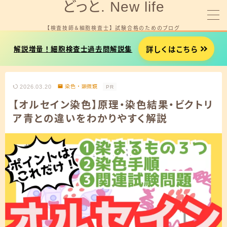
どっと. New life
【検査技師＆細胞検査士】 試験合格のためのブログ
MENU
詳しくはこちら
解説増量！細胞検査士過去問解説集
細胞検査士試験を受験する方へ
2026.03.20
染色・顕微鏡
PR
臨床検査技師国試を受験する方へ
【オルセイン染色】原理・染色結果・ビクトリ
ア青との違いをわかりやすく解説
就職やお金に悩みがある方へ
プロフィール
お問い合わせ
細胞検査士試験用タイマー