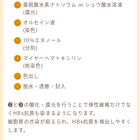
亜硫酸水素ナトリウム or シュウ酸水溶液
(還元)
オルセイン液
(染色)
70％エタノール
(分別)
マイヤーヘマトキシリン
(核染色)
色出し
脱水・透徹・封入
❷と❸の酸化・還元を行うことで
弾性線維だけでな
くHBs抗原も染まるようにな
ります。
細胞質の共染が抑えられ、HBs抗原を検出しやすく
します。