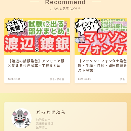
Recommend
こちらの記事もどうぞ
【渡辺の鍍銀染色】アンモニア銀
【マッソン・フォンタナ染色
と覚えるべき試薬・工程まとめ
理・手順・目的・関連疾患を
スト解説！
2022.12.11
2023.01.29
染色・顕微鏡
染色・顕
どっとぜぶら
細胞検査士
臨床検査技師
医学博士