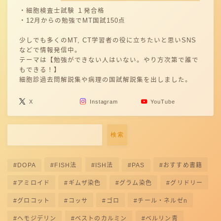
・細胞検査士試験 １発合格
・12月からの勉強でMT国試150点
少しでも多くのMT, CT学習者の役に立ちたいと思いSNS
などで情報発信中。
テーマは【勉強ができない人はいない。やり方次第で誰で
もできる！】
細胞診過去問解説集や病理の国試解説集を出しました。
X
Instagram
YouTube
検索
DOPA
FISH法
ISH法
PAS
おすすめ書籍
アミロイド
ギムザ染色
グラム染色
グリドリー
グロコット
コッサ
ゴロ
チール・ネルゼn
ヘモジデリン
ベストのカルミン
ベルリン青