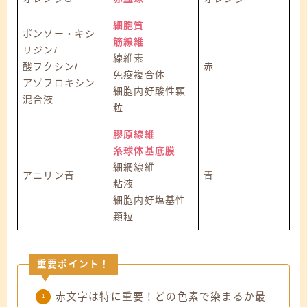
細胞質
ポンソー・キシ
筋線維
リジン/
線維素
酸フクシン
/
赤
免疫複合体
アゾフロキシン
細胞内好酸性顆
混合液
粒
膠原線維
糸球体基底膜
細網線維
アニリン青
青
粘液
細胞内好塩基性
顆粒
重要ポイント！
赤文字は特に重要！どの色素で染まるか最