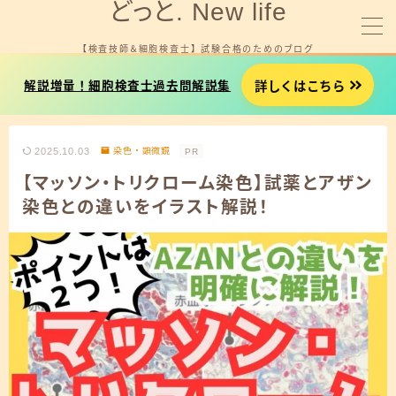
どっと. New life
【検査技師＆細胞検査士】 試験合格のためのブログ
MENU
詳しくはこちら
解説増量！細胞検査士過去問解説集
細胞検査士試験を受験する方へ
2025.10.03
染色・顕微鏡
PR
臨床検査技師国試を受験する方へ
【マッソン・トリクローム染色】試薬とアザン
染色との違いをイラスト解説！
就職やお金に悩みがある方へ
プロフィール
お問い合わせ
細胞検査士試験用タイマー