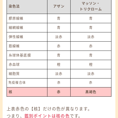
マッソン・
染色法
アザン
トリクローム
膠原線維
青
青
細網線維
青
青
弾性線維
淡赤
淡赤
筋線維
赤
赤
糸球体基底膜
青
青
赤血球
橙
橙
細胞質
淡赤
淡赤
免疫複合体
赤
赤
核
赤
黒褐色
上表赤色の【核】だけの色が異なります。
つまり、
鑑別ポイントは核の色
です。