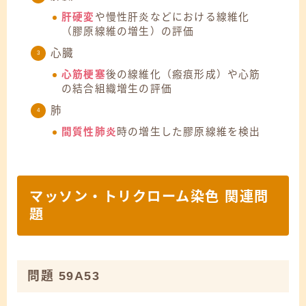
肝硬変
や慢性肝炎などにおける線維化
（膠原線維の増生）の評価
心臓
心筋梗塞
後の線維化（瘢痕形成）や心筋
の結合組織増生の評価
肺
間質性肺炎
時の増生した膠原線維を検出
マッソン・トリクローム染色 関連問
題
問題 59A53