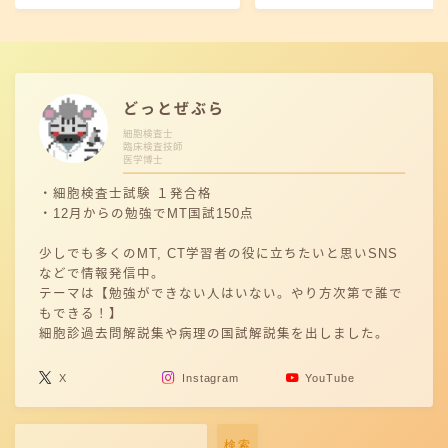
どっとぜぶら
細胞検査士
臨床検査技師
医学博士
・細胞検査士試験 １発合格
・12月からの勉強でMT国試150点
少しでも多くのMT, CT学習者の役に立ちたいと思いSNS
などで情報発信中。
テーマは【勉強ができない人はいない。やり方次第で誰で
もできる！】
細胞診過去問解説集や病理の国試解説集を出しました。
X
Instagram
YouTube
検索