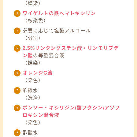
（媒染）
ワイゲルトの鉄ヘマトキシリン
（核染色）
必要に応じて塩酸アルコール
（分別）
2.5%リンタングステン酸・リンモリブデ
ン酸
の等量混合液
（媒染）
オレンジG液
（染色）
酢酸水
（洗浄）
ポンソー・キシリジン/酸フクシン/アゾフ
ロキシン混合液
（染色）
酢酸水