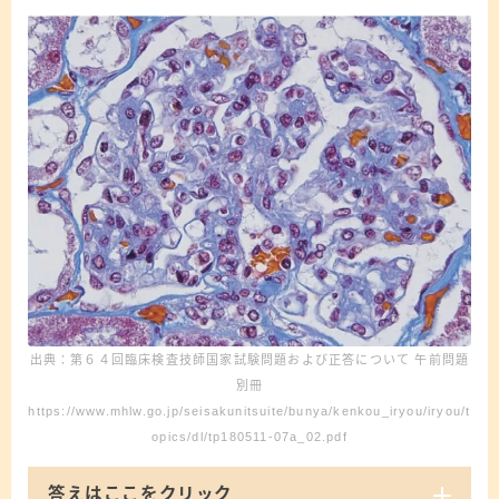
出典：第６４回臨床検査技師国家試験問題および正答について 午前問題
別冊
https://www.mhlw.go.jp/seisakunitsuite/bunya/kenkou_iryou/iryou/t
opics/dl/tp180511-07a_02.pdf
答えはここをクリック