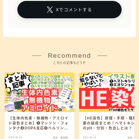
Xでコメントする
Recommend
こちらの記事もどうぞ
【生体内色素・無機物・アミロイ
【HE染色】原理・手順・種類
ド染色まとめ】❶マッソン・フォ
薬の組成まとめ！ヘマトキシ
ンタナ❷DOPA反応❸ベルリン青
のpH・分別・色出しとは？
❹コッサ❺アミロイド
2025.09.28
2022.06.25
染色・顕微鏡
染色・顕