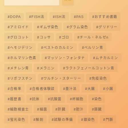
DOPA
FISH法
ISH法
PAS
おすすめ書籍
アミロイド
ギムザ染色
グラム染色
グリドリー
グロコット
コッサ
ゴロ
チール・ネルゼn
ヘモジデリン
ベストのカルミン
ベルリン青
ホルマリン色素
マッソン・フォンタナ
ムチカルミン
メチレン青
メラニン
ラクトフェノールコットン青
リポフスチン
ワルチン・スターリー
免疫染色
合格率
合格者体験談
墨汁法
大腸
小腸
履歴書
抗体
抗酸菌
杯細胞
染色
細胞検査士
細菌
肝臓
胆汁
膵臓
蛍光染色
解剖
試験の準備
銀染色
門脈
Follow Me