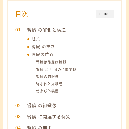
目次
CLOSE
腎臓 の解剖と構造
胚葉
腎臓 の重さ
腎臓の位置
腎臓は後腹膜臓器
腎臓 と 肝臓の位置関係
腎臓の肉眼像
腎小体と尿細管
傍糸球体装置
腎臓 の組織像
腎臓 に関連する特染
腎臓 の疾患