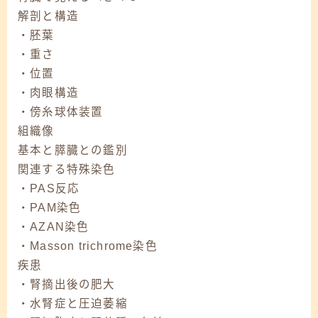
解剖と構造
・胚葉
・重さ
・位置
・肉眼構造
・傍糸球体装置
組織像
基本と膵臓との鑑別
関連する特殊染色
・PAS反応
・PAM染色
・AZAN染色
・Masson trichrome染色
疾患
・腎摘出後の肥大
・水腎症と圧迫萎縮