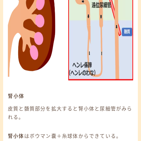
腎小体
皮質と髄質部分を拡大すると腎小体と尿細管がみら
れる。
腎小体
はボウマン嚢＋糸球体からできている。