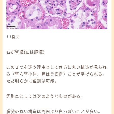
答え
右が腎臓(左は膵臓)
この２つを迷う理由として両方に丸い構造が見られ
る（腎ん腎小体、膵はラ氏島）ことが挙げられる。
ただ明らかに鑑別は可能。
鑑別点としては次のようなものがある。
膵臓の丸い構造は周囲より白っぽいことが多い。