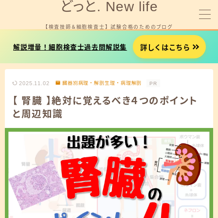
どっと. New life
【検査技師＆細胞検査士】 試験合格のためのブログ
MENU
詳しくはこちら
解説増量！細胞検査士過去問解説集
細胞検査士試験を受験する方へ
2025.11.02
臓器別病理・解剖生理・病理解剖
PR
臨床検査技師国試を受験する方へ
【 腎臓 】絶対に覚えるべき４つのポイント
と周辺知識
就職やお金に悩みがある方へ
プロフィール
お問い合わせ
細胞検査士試験用タイマー