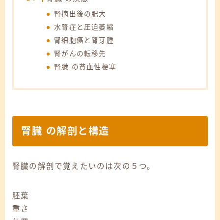
腎摘出後の肥大
水腎症と圧迫萎縮
腎細胞癌と腎芽腫
腎がんの転移先
腎臓 の貧血性梗塞
腎臓 の解剖と構造
腎臓の解剖で覚えたいのは次の５つ。
胚葉
重さ