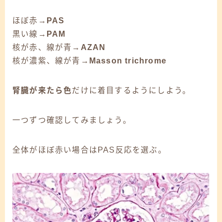
ほぼ赤→
PAS
黒い線→
PAM
核が赤、線が青→
AZAN
核が濃紫、線が青→
Masson trichrome
腎臓が来たら色
だけに着目するようにしよう。
一つずつ確認してみましょう。
全体がほぼ赤い場合は
PAS反応
を選ぶ。