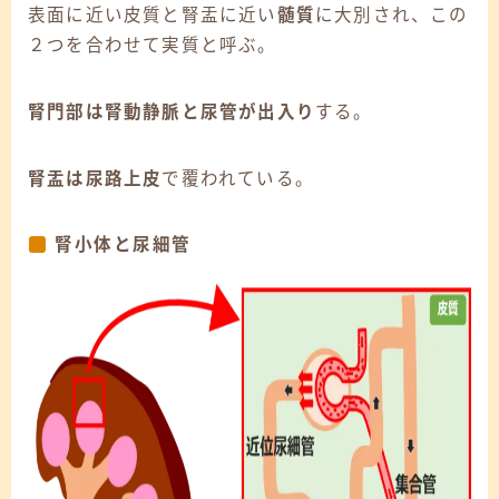
表面に近い
皮質
と腎盂に近い
髄質
に大別され、この
２つを合わせて実質と呼ぶ。
腎門部は腎動静脈と尿管が出入り
する。
腎盂は尿路上皮
で覆われている。
腎小体と尿細管