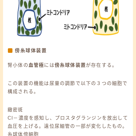
傍糸球体装置
腎小体の
血管極
には
傍糸球体装置
が存在する。
この装置の機能は尿量の調節で以下の３つの細胞で
構成される。
緻密斑
Cl－濃度を感知し、プロスタグランジンを放出して
血圧を上げる。遠位尿細管の一部が変化したもの。
糸球体傍細胞