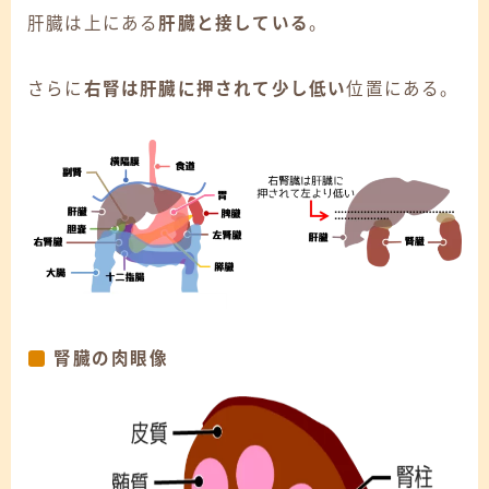
肝臓は上にある
肝臓と接している
。
さらに
右腎は肝臓に押されて少し低い
位置にある。
腎臓の肉眼像