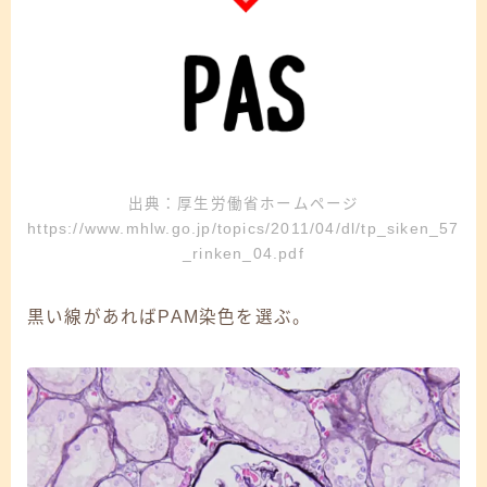
出典：厚生労働省ホームページ
https://www.mhlw.go.jp/topics/2011/04/dl/tp_siken_57
_rinken_04.pdf
黒い線があれば
PAM染色
を選ぶ。