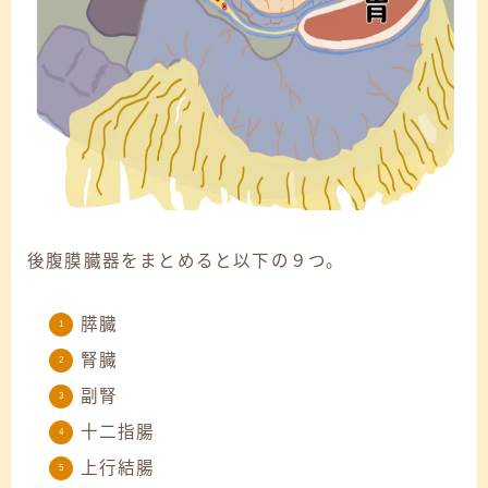
後腹膜臓器をまとめると以下の９つ。
膵臓
腎臓
副腎
十二指腸
上行結腸