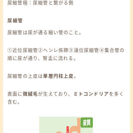
尿細管極：尿細管と繋がる側
尿細管
尿細管は尿が通る細い管のこと。
①近位尿細管②ヘンレ係蹄③遠位尿細管④集合管の
順に尿が通り、腎盂に流れる。
尿細管の上皮は
単層円柱上皮
。
表面に
微絨毛
が生えており、
ミトコンドリア
を多く
含む。