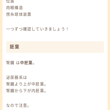
位置
肉眼構造
傍糸球体装置
一つずつ確認していきましょう！
胚葉
腎臓 は
中胚葉
。
泌尿器系は
腎臓より上が中胚葉。
腎臓から下が内胚葉。
なので注意。