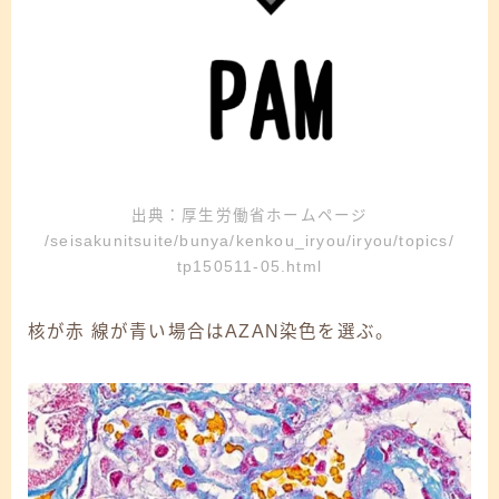
出典：厚生労働省ホームページ
/seisakunitsuite/bunya/kenkou_iryou/iryou/topics/
tp150511-05.html
核が赤 線が青い場合は
AZAN染色
を選ぶ。
Follow Me